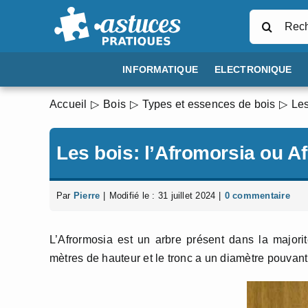
Passer
Rechercher
au
contenu
INFORMATIQUE
ELECTRONIQUE
Accueil
Bois
Types et essences de bois
Les
Les bois: l’Afromorsia ou A
Par
Pierre
|
Modifié le : 31 juillet 2024
|
0 commentaire
L’Afrormosia est un arbre présent dans la majori
mètres de hauteur et le tronc a un diamètre pouvant