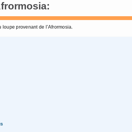
Afrormosia:
ou loupe provenant de l’Afrormosia.
is