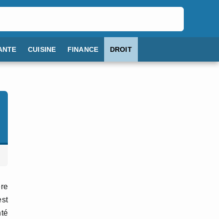
ANTE
CUISINE
FINANCE
DROIT
ère
est
nté