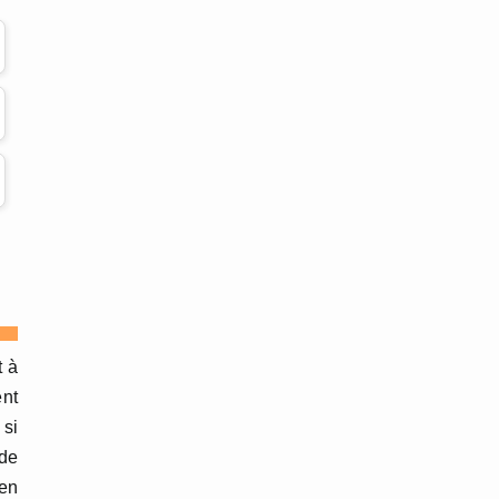
t à
ent
 si
 de
 en