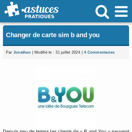
Passer
au
contenu
Changer de carte sim b and you
Par
Jonathan
|
Modifié le : 31 juillet 2024
|
4 Commentaires
Depuis peu de temps les clients de « B and You » peuvent