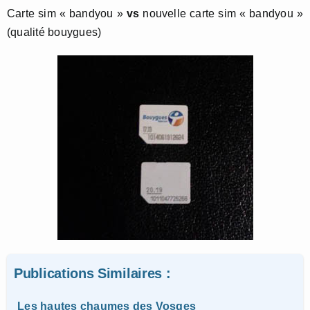
Carte sim « bandyou »
vs
nouvelle carte sim « bandyou »
(qualité bouygues)
Publications Similaires :
Les hautes chaumes des Vosges