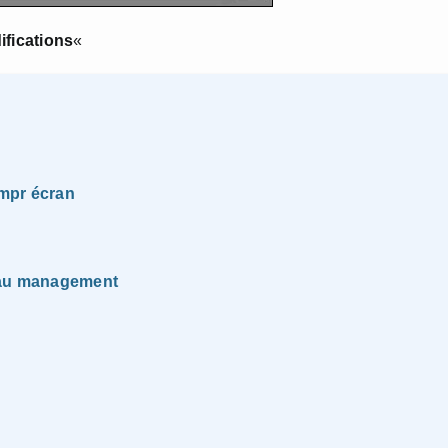
ifications
«
impr écran
t au management