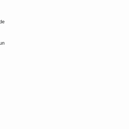
 de
 un