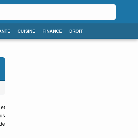
ANTE
CUISINE
FINANCE
DROIT
 et
ous
 de