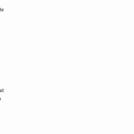
le
it
à