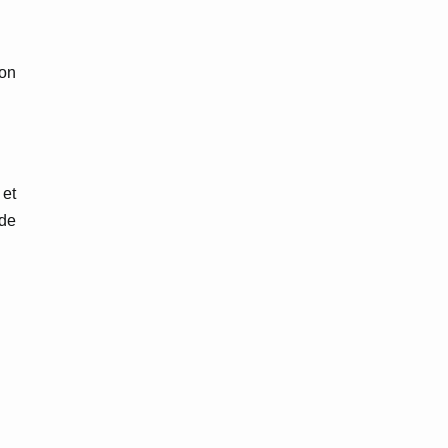
on
 et
 de