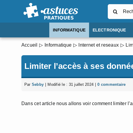
Passer
Rechercher
au
contenu
INFORMATIQUE
ELECTRONIQUE
Accueil
Informatique
Internet et reseaux
Lim
Limiter l’accès à ses donn
Par
Sebby
|
Modifié le : 31 juillet 2024
|
0 commentaire
Dans cet article nous allons voir comment limiter l