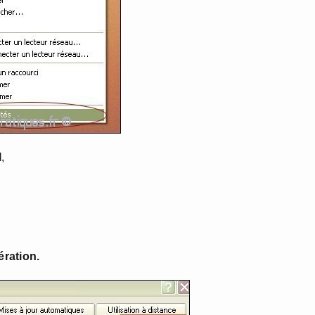
l
,
ration.