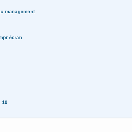
t au management
impr écran
s 10