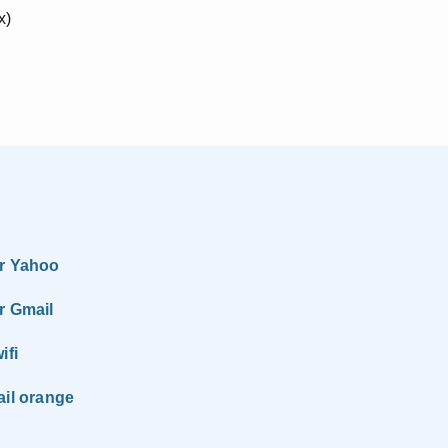
x)
ur Yahoo
r Gmail
ifi
ail orange