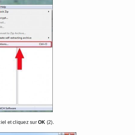
iel et cliquez sur
OK
(2).