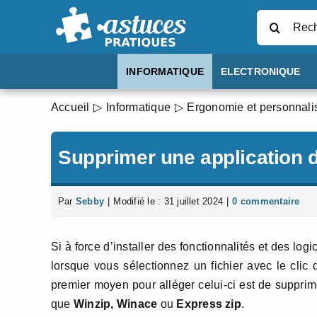
Passer
Rechercher
au
contenu
INFORMATIQUE
ELECTRONIQUE
Accueil
Informatique
Ergonomie et personnali
Supprimer une application 
Par
Sebby
|
Modifié le : 31 juillet 2024
|
0 commentaire
Si à force d’installer des fonctionnalités et des lo
lorsque vous sélectionnez un fichier avec le clic d
premier moyen pour alléger celui-ci est de supprime
que
Winzip, Winace
ou
Express zip
.