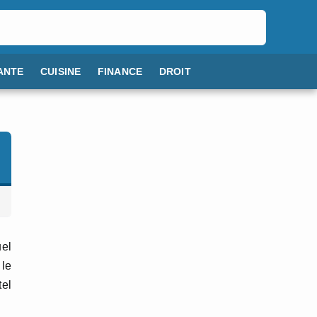
ANTE
CUISINE
FINANCE
DROIT
uel
 le
tel