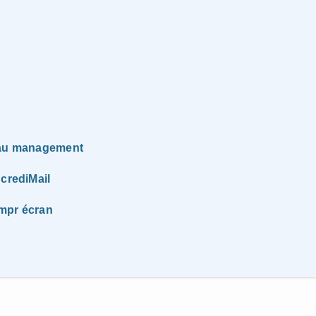
t au management
ncrediMail
impr écran