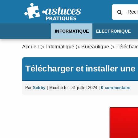
Passer
Rechercher
au
contenu
INFORMATIQUE
ELECTRONIQUE
Accueil
Informatique
Bureautique
Télécharg
Télécharger et installer une
Par
Sebby
|
Modifié le : 31 juillet 2024
|
0 commentaire