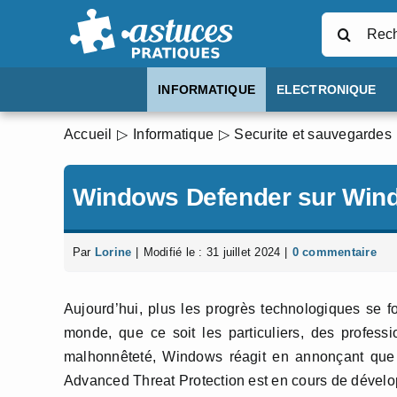
Passer
Rechercher
au
contenu
INFORMATIQUE
ELECTRONIQUE
Accueil
Informatique
Securite et sauvegardes
Windows Defender sur Win
Par
Lorine
|
Modifié le : 31 juillet 2024
|
0 commentaire
Aujourd’hui, plus les progrès technologiques se fon
monde, que ce soit les particuliers, des professi
malhonnêteté, Windows réagit en annonçant que
Advanced Threat Protection est en cours de dévelop