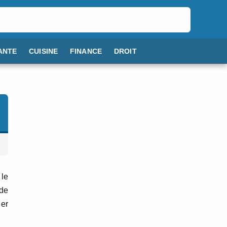
ANTE
CUISINE
FINANCE
DROIT
 le
 de
er