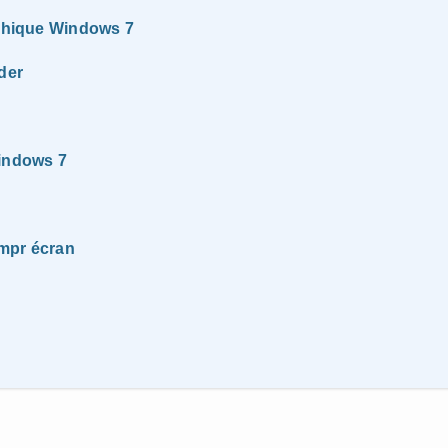
aphique Windows 7
der
Windows 7
impr écran