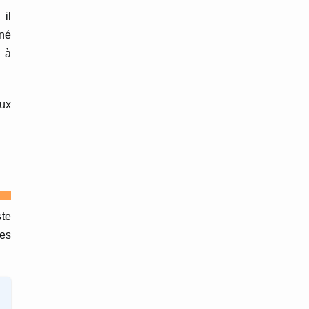
 il
nné
n à
eux
te
les