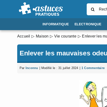
Passer
Rechercher
au
contenu
INFORMATIQUE
ELECTRONIQUE
Accueil
Maison
Vie courante
Enlever les m
Enlever les mauvaises odeur
Par
Inconnu
|
Modifié le : 31 juillet 2024
|
1 Commentaire