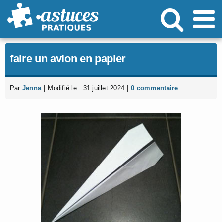
Passer
au
contenu
faire un avion en papier
Par
Jenna
|
Modifié le : 31 juillet 2024
|
0 commentaire