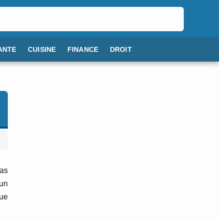
ANTE
CUISINE
FINANCE
DROIT
pas
 un
que