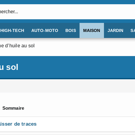
:
HIGH-TECH
AUTO-MOTO
BOIS
MAISON
JARDIN
S
he d’huile au sol
u sol
Sommaire
aisser de traces