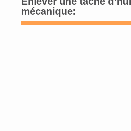
Enlever une tache d’hui
mécanique: