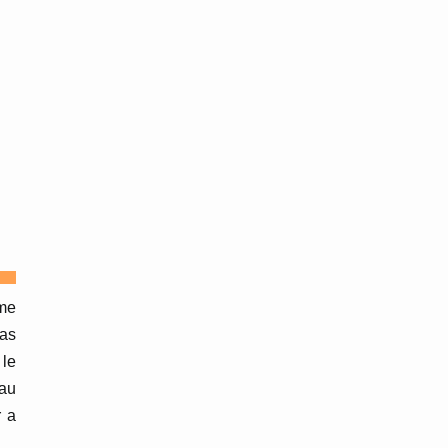
mme
pas
 le
 au
r a