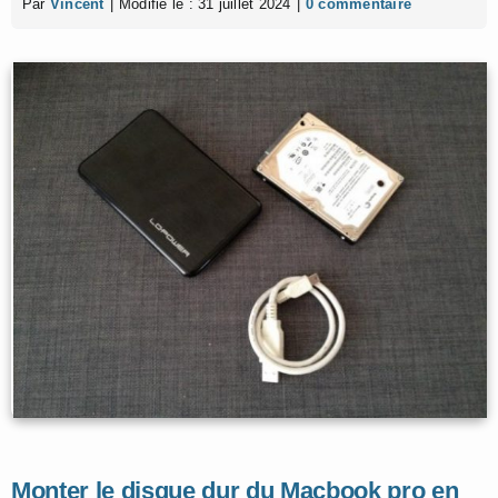
Par
Vincent
|
Modifié le : 31 juillet 2024
|
0 commentaire
Monter le disque dur du Macbook pro en