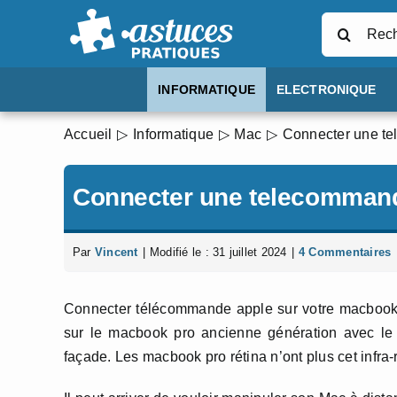
Passer
Rechercher
au
contenu
INFORMATIQUE
ELECTRONIQUE
Accueil
Informatique
Mac
Connecter une t
Connecter une telecommand
Par
Vincent
|
Modifié le : 31 juillet 2024
|
4 Commentaires
Connecter télécommande apple sur votre macbook p
sur le macbook pro ancienne génération avec le 
façade. Les macbook pro rétina n’ont plus cet infra-