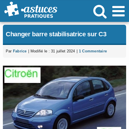
Passer
au
contenu
Changer barre stabilisatrice sur C3
Par
Fabrice
|
Modifié le : 31 juillet 2024
|
1 Commentaire