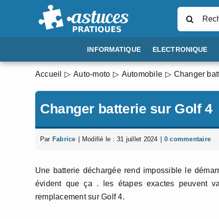
Passer
Rechercher
au
contenu
INFORMATIQUE
ELECTRONIQUE
Accueil
Auto-moto
Automobile
Changer batt
Changer batterie sur Golf 4
Par
Fabrice
|
Modifié le : 31 juillet 2024
|
0 commentaire
Une batterie déchargée rend impossible le démarr
évident que ça . les étapes exactes peuvent va
remplacement sur Golf 4.