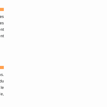
tes
les
nt
ent
ns.
 du
 le
le,