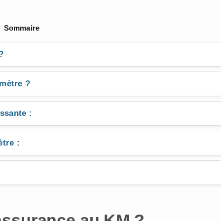
Sommaire
?
mètre ?
ssante :
tre :
assurance au KM ?