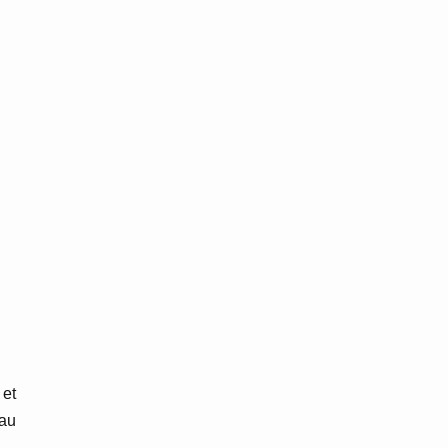
 et
 au