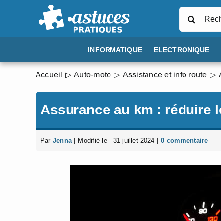
Passer
Rechercher
au
contenu
INFORMATIQUE
ELECTRONIQUE
Accueil
Auto-moto
Assistance et info route
Assurance au km : réduire 
Par
Jenna
|
Modifié le : 31 juillet 2024
|
0 commentaire