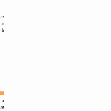
der
eur
é à
n a
ant