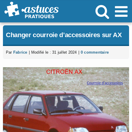
Passer
au
contenu
Changer courroie d’accessoires sur AX
Par
Fabrice
|
Modifié le : 31 juillet 2024
|
0 commentaire