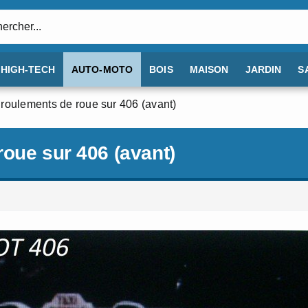
:
HIGH-TECH
AUTO-MOTO
BOIS
MAISON
JARDIN
S
roulements de roue sur 406 (avant)
oue sur 406 (avant)