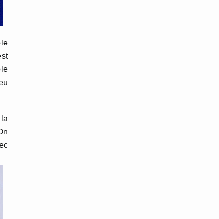
ble
est
ble
jeu
 la
 On
vec