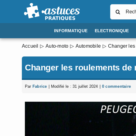
Passer
Rechercher
au
contenu
INFORMATIQUE
ELECTRONIQUE
Accueil
Auto-moto
Automobile
Changer les 
Changer les roulements de r
Par
Fabrice
|
Modifié le : 31 juillet 2024
|
0 commentaire