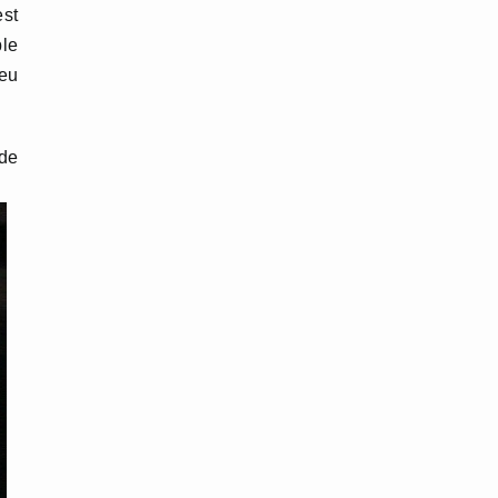
est
ble
jeu
 de