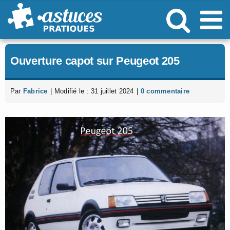
Passer
au
contenu
Ouverture capot sur Peugeot 205
Par
Fabrice
|
Modifié le : 31 juillet 2024
|
0 commentaire