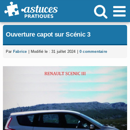
Passer
au
contenu
Ouverture capot sur Scénic 3
Par
Fabrice
|
Modifié le : 31 juillet 2024
|
0 commentaire