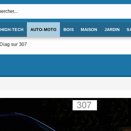
:
HIGH-TECH
AUTO-MOTO
BOIS
MAISON
JARDIN
S
Diag sur 307