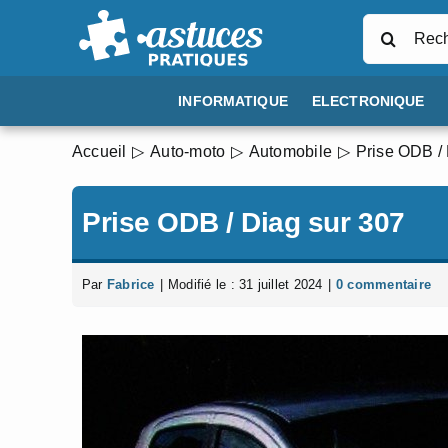
Passer
Rechercher
au
contenu
INFORMATIQUE
ELECTRONIQUE
Accueil
Auto-moto
Automobile
Prise ODB / 
Prise ODB / Diag sur 307
Par
Fabrice
|
Modifié le : 31 juillet 2024
|
0 commentaire