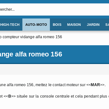
:
HIGH-TECH
AUTO-MOTO
BOIS
MAISON
JARDIN
S
ro compteur vidange alfa romeo 156
ange alfa romeo 156
une alfa romeo 156, mettez le contact moteur sur <<
MAR
>>.
et <<
B
>> située sur la console centrale et cela pendant plus