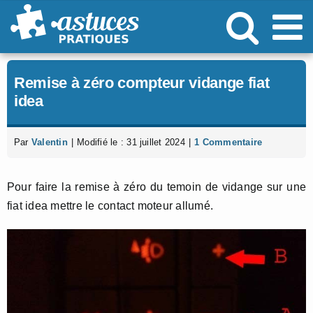
Passer
au
contenu
Remise à zéro compteur vidange fiat
idea
Par
Valentin
|
Modifié le : 31 juillet 2024
|
1 Commentaire
Pour faire la remise à zéro du temoin de vidange sur une
fiat idea mettre le contact moteur allumé.