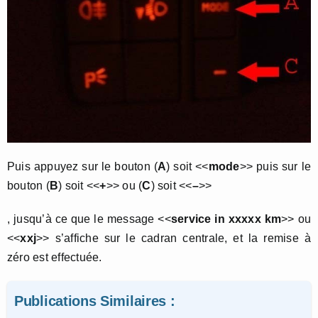
Puis appuyez sur le bouton (
A
) soit <<
mode
>> puis sur le
bouton (
B
) soit <<
+
>> ou (
C
) soit <<
–
>>
, jusqu’à ce que le message <<
service in xxxxx km
>> ou
<<
xxj
>> s’affiche sur le cadran centrale, et la remise à
zéro est effectuée.
Publications Similaires :