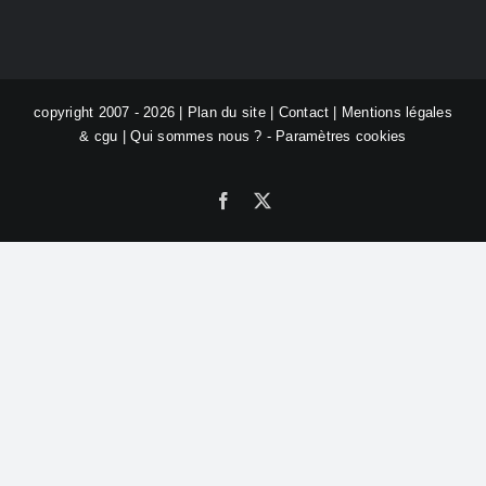
copyright 2007 - 2026 |
Plan du site
|
Contact
|
Mentions légales
& cgu
|
Qui sommes nous ?
-
Paramètres cookies
Facebook
X