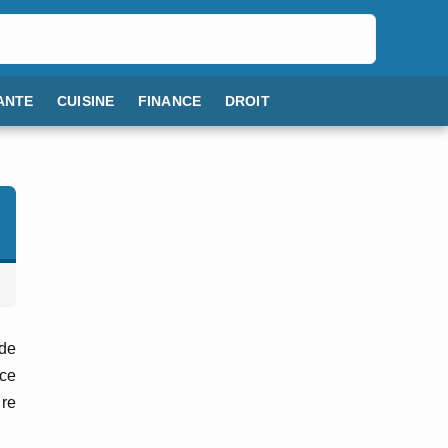
ANTE
CUISINE
FINANCE
DROIT
 de
rce
ure