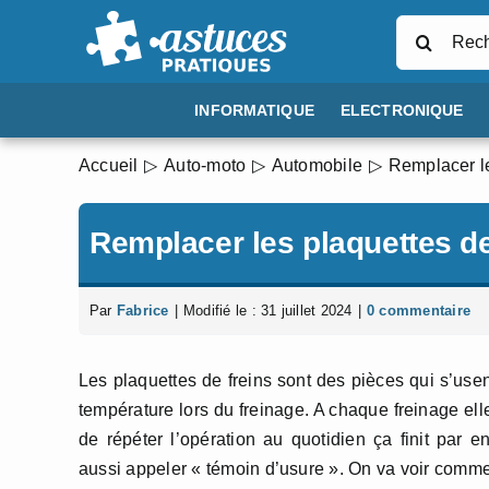
Passer
Rechercher
au
contenu
INFORMATIQUE
ELECTRONIQUE
Accueil
Auto-moto
Automobile
Remplacer le
Remplacer les plaquettes de
Par
Fabrice
|
Modifié le : 31 juillet 2024
|
0 commentaire
Les plaquettes de freins sont des pièces qui s’usent
température lors du freinage. A chaque freinage e
de répéter l’opération au quotidien ça finit par e
aussi appeler « témoin d’usure ». On va voir commen