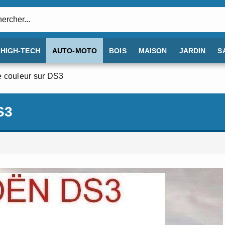
:
HIGH-TECH
AUTO-MOTO
BOIS
MAISON
JARDIN
S
e couleur sur DS3
S3