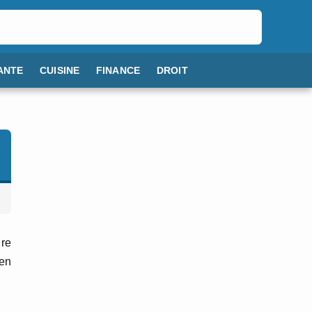
ANTE
CUISINE
FINANCE
DROIT
ire
ien