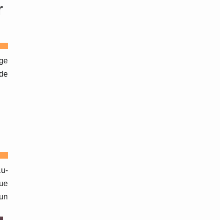
r
nge
 de
au-
que
 un