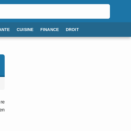
ANTE
CUISINE
FINANCE
DROIT
ire
ien