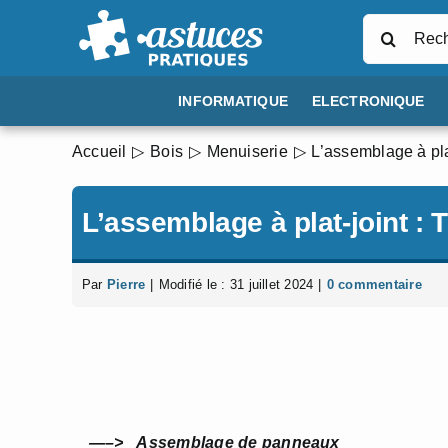
Passer
Rechercher
au
contenu
INFORMATIQUE
ELECTRONIQUE
Accueil
Bois
Menuiserie
L’assemblage à pla
L’assemblage à plat-joint : 
Par
Pierre
|
Modifié le : 31 juillet 2024
|
0 commentaire
—–>
Assemblage de panneaux