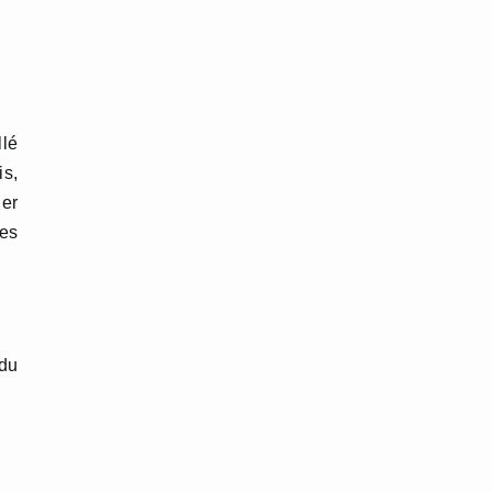
llé
is,
er
des
 du