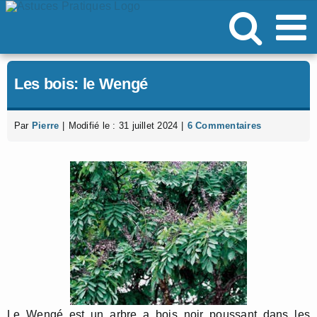
Passer
au
contenu
Les bois: le Wengé
Par
Pierre
|
Modifié le : 31 juillet 2024
|
6 Commentaires
Le Wengé est un arbre a bois noir poussant dans les