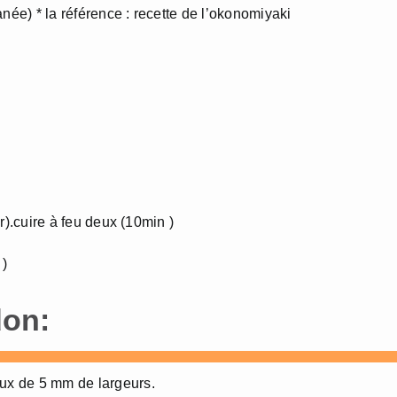
née) * la référence : recette de l’okonomiyaki
ir).cuire à feu deux (10min )
 )
don:
aux de 5 mm de largeurs.