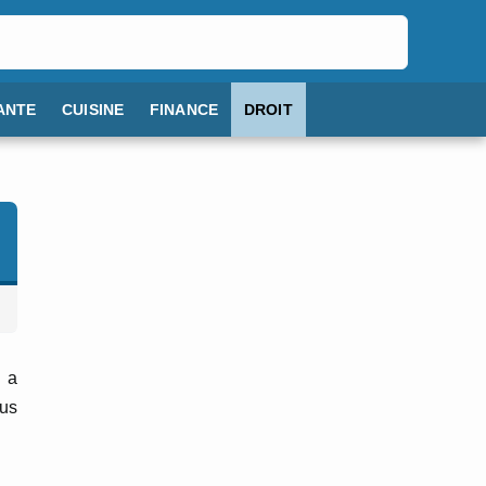
ANTE
CUISINE
FINANCE
DROIT
l a
ous