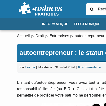
Passer
Rechercher
au
contenu
INFORMATIQUE
ELECTRONIQUE
Accueil
Droit
Entreprises
autoentrepreneur :
autoentrepreneur : le statut 
Par
Lorine
|
Modifié le : 31 juillet 2024
|
0 commentaire
En tant qu’autoentrepreneur, vous avez tout à fait 
responsabilité limitée (ou EIRL). Ce statut a ét
permettre de protéger votre patrimoine personnel en