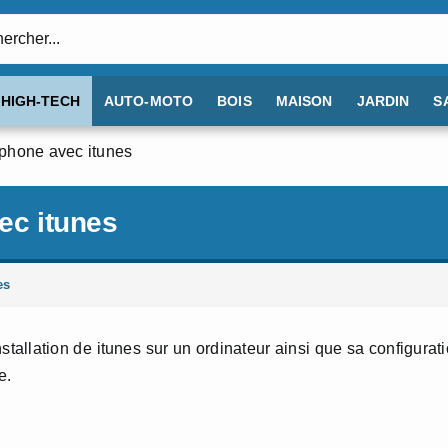
:
HIGH-TECH
AUTO-MOTO
BOIS
MAISON
JARDIN
S
’iphone avec itunes
ec itunes
es
stallation de itunes sur un ordinateur ainsi que sa configurat
e.