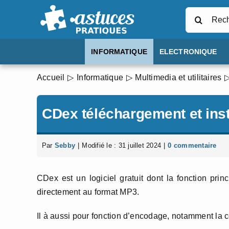
Passer
Rechercher
au
contenu
INFORMATIQUE
ELECTRONIQUE
Accueil
Informatique
Multimedia et utilitaires
CDex téléchargement et inst
Par
Sebby
|
Modifié le : 31 juillet 2024
|
0 commentaire
CDex est un logiciel gratuit dont la fonction princ
directement au format MP3.
Il à aussi pour fonction d’encodage, notamment la c