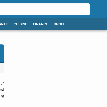
ANTE
CUISINE
FINANCE
DROIT
dur
est
ent