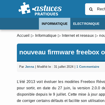
Passer
Rechercher
au
contenu
INFORMATIQUE
ELECTRONIQUE
Accueil
Informatique
Internet et reseaux
nou
nouveau firmware freebox 
Par
Jenna
|
Modifié le : 31 juillet 2024
|
1 Commentaire
L’été 2013 voit évoluer les modèles Freebox Révolu
pour sortir, en date du 27 juin, la version 2.0.0
disponible depuis le 9 juillet. Cette mise à jour 
de corriger certains défauts et facilite son utilisation