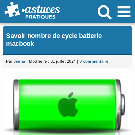
Passer
au
contenu
Savoir nombre de cycle batterie
macbook
Par
Jenna
|
Modifié le : 31 juillet 2024
|
0 commentaire