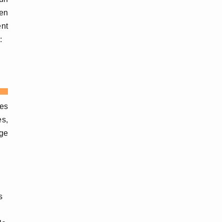
en
ent
:
ues
es,
age
s