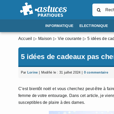
Passer
Rechercher
au
contenu
INFORMATIQUE
ELECTRONIQUE
Accueil
Maison
Vie courante
5 idées de ca
5 idées de cadeaux pas ch
Par
Lorine
|
Modifié le : 31 juillet 2024
|
0 commentaire
C’est bientôt noël et vous cherchez peut-être à fai
femme de votre entourage. Dans cet article, je vie
susceptibles de plaire à des dames.