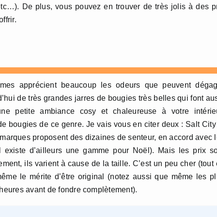
c…). De plus, vous pouvez en trouver de très jolis à des p
frir.
emmes apprécient beaucoup les odeurs que peuvent dégag
d’hui de très grandes jarres de bougies très belles qui font au
i une petite ambiance cosy et chaleureuse à votre intérie
e bougies de ce genre. Je vais vous en citer deux : Salt City
 marques proposent des dizaines de senteur, en accord avec 
 existe d’ailleurs une gamme pour Noël). Mais les prix s
ent, ils varient à cause de la taille. C’est un peu cher (tout
même le mérite d’être original (notez aussi que même les p
d’heures avant de fondre complètement).