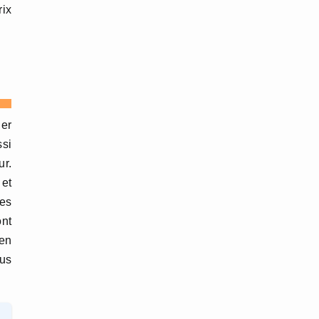
rix
er
ssi
ur.
 et
les
ont
 en
lus