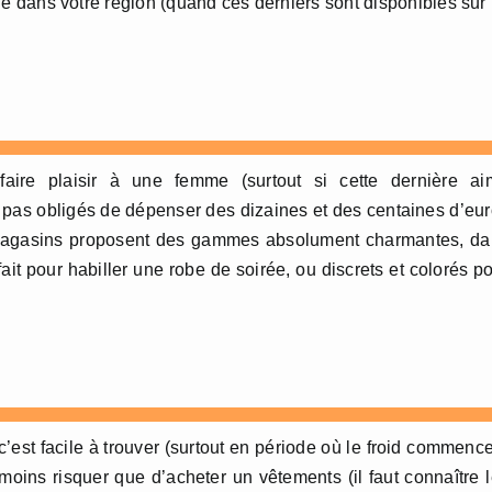
 dans votre région (quand ces derniers sont disponibles sur 
aire plaisir à une femme (surtout si cette dernière ai
t pas obligés de dépenser des dizaines et des centaines d’eu
ou magasins proposent des gammes absolument charmantes, d
it pour habiller une robe de soirée, ou discrets et colorés p
st facile à trouver (surtout en période où le froid commenc
p moins risquer que d’acheter un vêtements (il faut connaître 