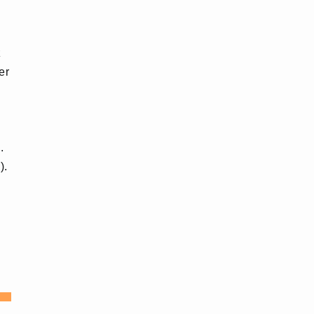
z
er
.
).