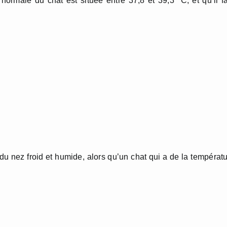
normale du chat est située entre 37,8 et 39,3 °C, et qu’il f
 du nez froid et humide, alors qu’un chat qui a de la températ