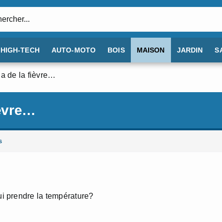
:
HIGH-TECH
AUTO-MOTO
BOIS
MAISON
JARDIN
S
 a de la fièvre…
ièvre…
s
i prendre la température?