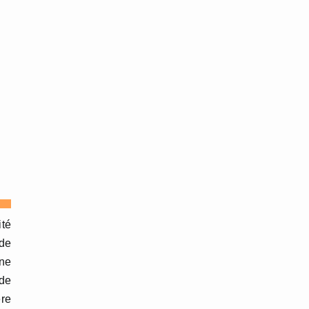
ité
 de
ine
 de
ère