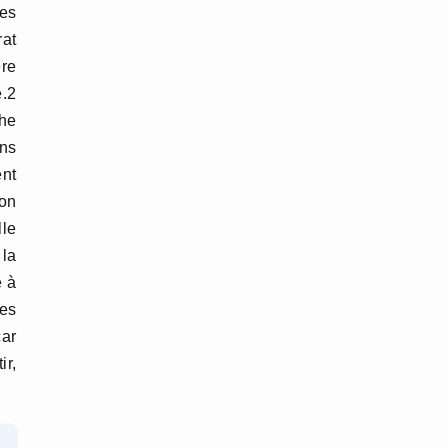
es
rat
re
e.2
che
ins
ent
mon
lle
 la
e à
les
car
ir,