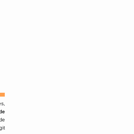
es,
 de
 de
git