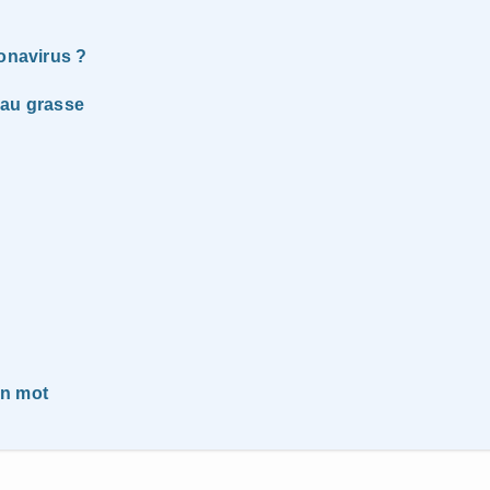
ronavirus ?
eau grasse
un mot