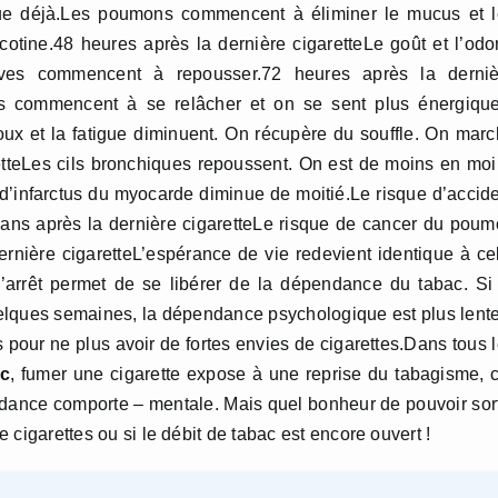
nue déjà.Les poumons commencent à éliminer le mucus et l
otine.48 heures après la dernière cigaretteLe goût et l’odo
tives commencent à repousser.72 heures après la derniè
hes commencent à se relâcher et on se sent plus énergiqu
oux et la fatigue diminuent. On récupère du souffle. On mar
retteLes cils bronchiques repoussent. On est de moins en mo
 d’infarctus du myocarde diminue de moitié.Le risque d’accid
5 ans après la dernière cigaretteLe risque de cancer du pou
rnière cigaretteL’espérance de vie redevient identique à ce
l’arrêt permet de se libérer de la dépendance du tabac. Si
lques semaines, la dépendance psychologique est plus lent
 pour ne plus avoir de fortes envies de cigarettes.Dans tous 
ac
, fumer une cigarette expose à une reprise du tabagisme, 
ndance comporte – mentale. Mais quel bonheur de pouvoir sort
e cigarettes ou si le débit de tabac est encore ouvert !