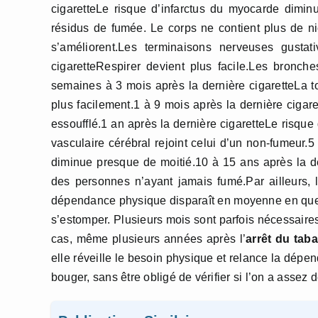
cigaretteLe risque d’infarctus du myocarde dimi
résidus de fumée. Le corps ne contient plus de nic
s’améliorent.Les terminaisons nerveuses gusta
cigaretteRespirer devient plus facile.Les bronc
semaines à 3 mois après la dernière cigaretteLa t
plus facilement.1 à 9 mois après la dernière ciga
essoufflé.1 an après la dernière cigaretteLe risque
vasculaire cérébral rejoint celui d’un non-fumeur.
diminue presque de moitié.10 à 15 ans après la de
des personnes n’ayant jamais fumé.Par ailleurs, 
dépendance physique disparaît en moyenne en que
s’estomper. Plusieurs mois sont parfois nécessaires
cas, même plusieurs années après l’
arrêt du tab
elle réveille le besoin physique et relance la dépe
bouger, sans être obligé de vérifier si l’on a assez d