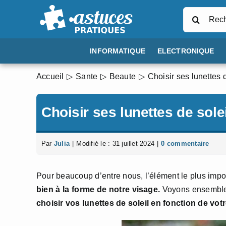
Passer
Rechercher
au
contenu
INFORMATIQUE
ELECTRONIQUE
Accueil
Sante
Beaute
Choisir ses lunettes 
Choisir ses lunettes de sole
Par
Julia
|
Modifié le : 31 juillet 2024
|
0 commentaire
Pour beaucoup d’entre nous, l’élément le plus import
bien à la forme de notre visage.
Voyons ensemble l
choisir vos lunettes de soleil en fonction de vot