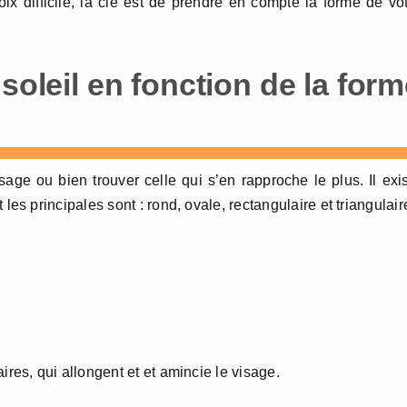
ix difficile, la clé est de prendre en compte la forme de vo
soleil en fonction de la for
age ou bien trouver celle qui s’en rapproche le plus. Il exi
 les principales sont : rond, ovale, rectangulaire et triangulair
ires, qui allongent et et amincie le visage.