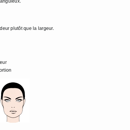
 anguleux.
deur plutôt que la largeur.
ueur
ortion