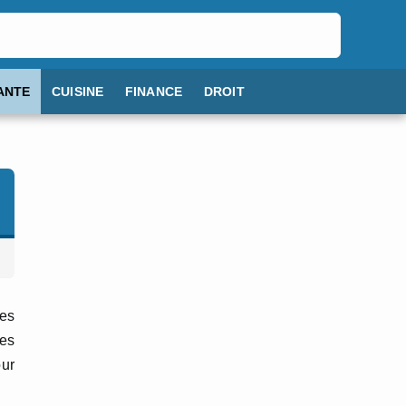
ANTE
CUISINE
FINANCE
DROIT
ies
les
our