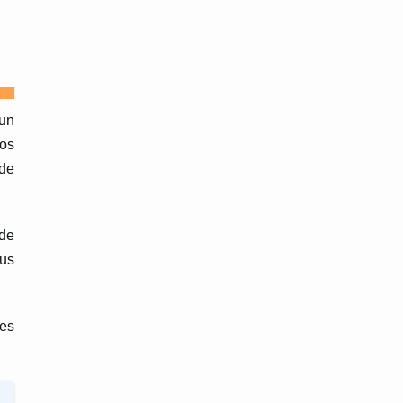
 un
vos
 de
 de
ous
ces