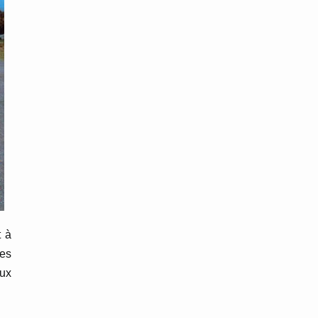
t à
ces
aux