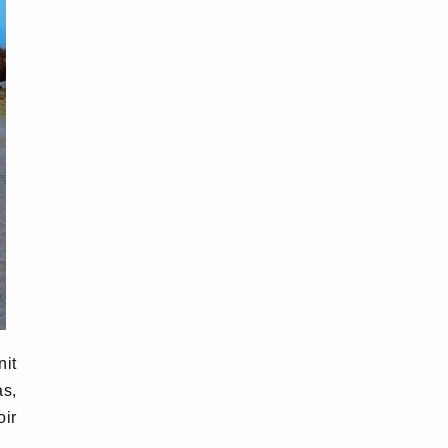
nit
as,
oir