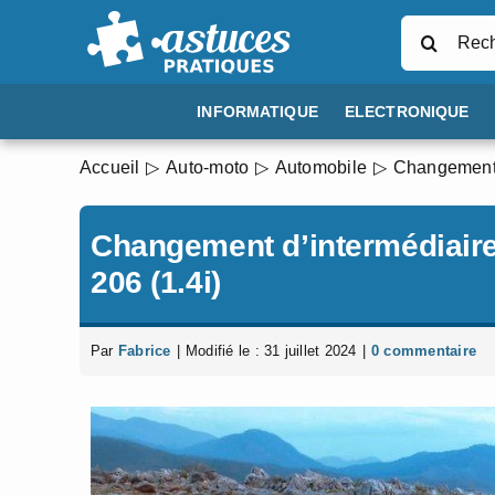
Passer
Rechercher
au
contenu
INFORMATIQUE
ELECTRONIQUE
Accueil
Auto-moto
Automobile
Changement d
Changement d’intermédiaire
206 (1.4i)
Par
Fabrice
|
Modifié le : 31 juillet 2024
|
0 commentaire