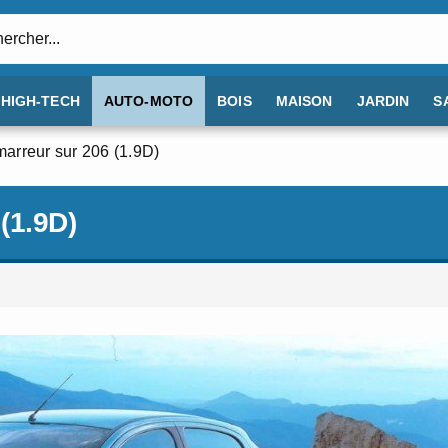
:
HIGH-TECH
AUTO-MOTO
BOIS
MAISON
JARDIN
S
arreur sur 206 (1.9D)
(1.9D)