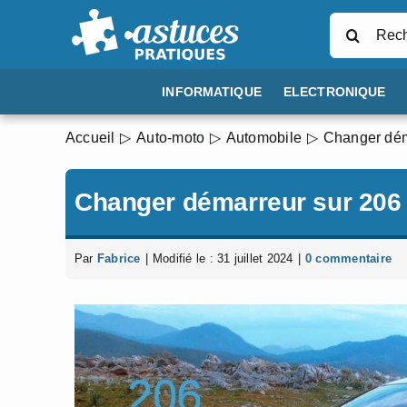
Passer
Rechercher
au
contenu
INFORMATIQUE
ELECTRONIQUE
Accueil
Auto-moto
Automobile
Changer dém
Changer démarreur sur 206 
Par
Fabrice
|
Modifié le : 31 juillet 2024
|
0 commentaire