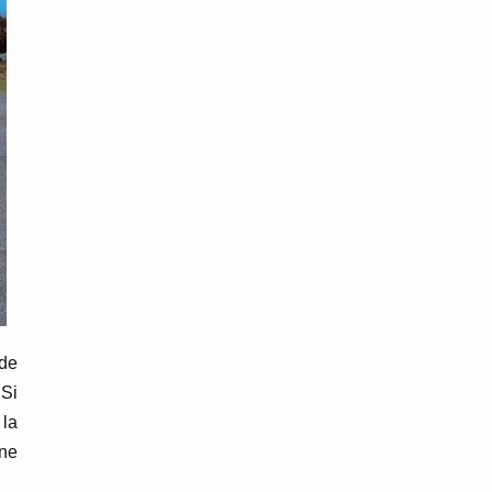
 de
 Si
 la
 ne