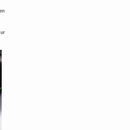
len
eur