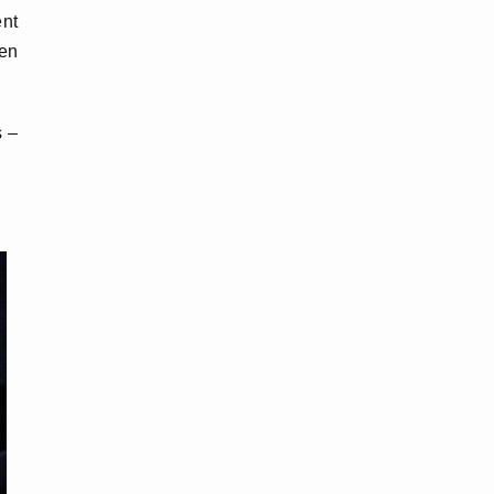
ent
ien
s –